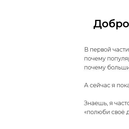
Добро
В первой части
почему популя
почему больши
А сейчас я пок
Знаешь, я част
«полюби своё д