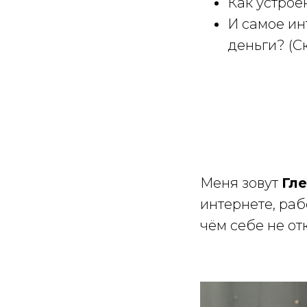
Как устрое
И самое ин
деньги? (С
Меня зовут
Гл
интернете, раб
чём себе не от