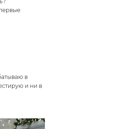
ь?
 первые
абатываю в
вестирую и ни в