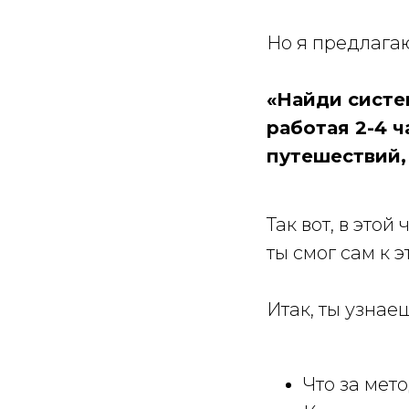
Но я предлага
«Найди систем
работая 2-4 ч
путешествий, 
Так вот, в этой
ты смог сам к 
Итак, ты узнае
Что за мет