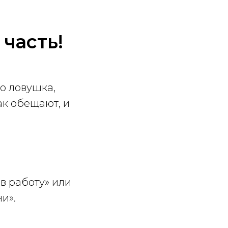
часть!
о ловушка,
ак обещают, и
в работу» или
и».