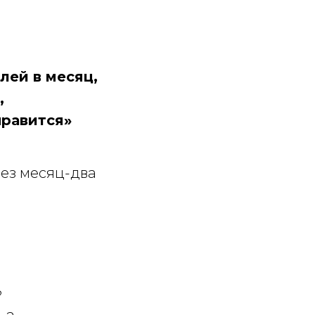
лей в месяц,
,
нравится»
ерез месяц-два
?