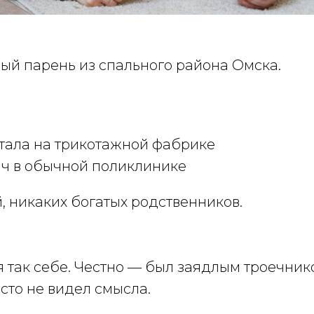
ый парень из спального района Омска.
тала на трикотажной фабрике
ч в обычной поликлинике
, никаких богатых родственников.
 так себе. Честно — был заядлым троечник
осто не видел смысла.