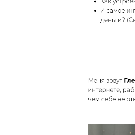
Как устрое
И самое ин
деньги? (С
Меня зовут
Гл
интернете, раб
чём себе не от