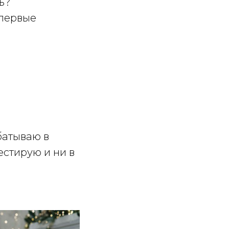
ь?
 первые
абатываю в
вестирую и ни в