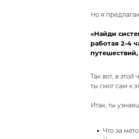
Но я предлага
«Найди систем
работая 2-4 ч
путешествий, 
Так вот, в этой
ты смог сам к 
Итак, ты узнае
Что за мет