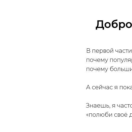
Добро
В первой части
почему популя
почему больши
А сейчас я пок
Знаешь, я част
«полюби своё д