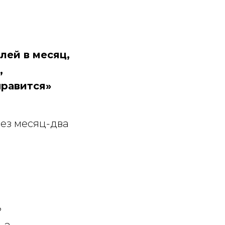
лей в месяц,
,
нравится»
ерез месяц-два
?