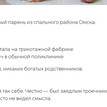
ый парень из спального района Омска.
тала на трикотажной фабрике
ч в обычной поликлинике
, никаких богатых родственников.
 так себе. Честно — был заядлым троечник
осто не видел смысла.