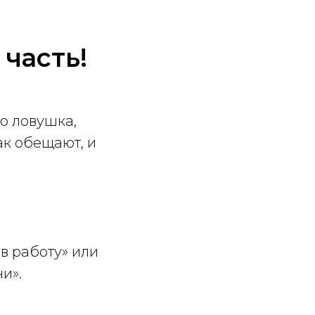
часть!
о ловушка,
ак обещают, и
в работу» или
и».